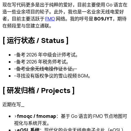
现在写代码更多是出于纯粹的爱好，目前主要使用 Go 语言在
造一些业余项目的轮子。此外，我也是一名业余无线电爱好
者，目前主要活跃于
FMO
网络。我的呼号是
BG9JYT
，期待
在频段里与您建立通联。
[ 运行状态 / Status ]
-
备考 2026 年中级会计师考试。
-
备考 2026 年税务师考试。
-
备考业余无线电操作证 B 证。
-
寻找没有版权争议的雪山视频 BGM。
[ 研发归档 / Projects ]
近期在写
_
>
fmoqc / fmomap
：基于 Go 语言的 FMO 节点地图可
视化与系统开发。
>
eQSL 系统
：现代化的业余无线电电子卡片（eQSL）