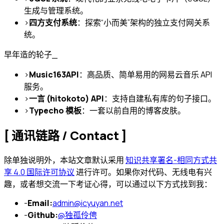
生成与管理系统。
>
四方支付系统
：探索“小而美”架构的独立支付网关系
统。
早年造的轮子
_
>
Music163API
：高品质、简单易用的网易云音乐 API
服务。
>
一言 (hitokoto) API
：支持自建私有库的句子接口。
>
Typecho 模板
：一套以前自用的博客皮肤。
[ 通讯链路 / Contact ]
除单独说明外，本站文章默认采用
知识共享署名-相同方式共
享 4.0 国际许可协议
进行许可。如果你对代码、无线电有兴
趣，或者想交流一下考证心得，可以通过以下方式找到我：
-
Email:
admin@icyuyan.net
-
Github:
@独孤伶俜