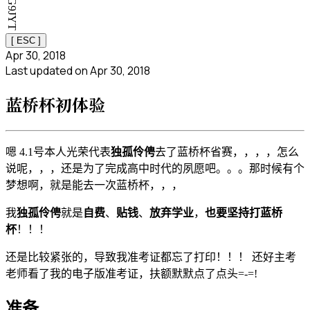
[ ESC ]
Apr 30, 2018
Last updated on
Apr 30, 2018
蓝桥杯初体验
嗯 4.1号本人光荣代表
独孤伶俜
去了蓝桥杯省赛，，，，怎么
说呢，，，还是为了完成高中时代的夙愿吧。。。那时候有个
梦想啊，就是能去一次蓝桥杯，，，
我
独孤伶俜
就是
自费
、
贴钱
、
放弃学业
，
也要坚持打蓝桥
杯
！！！
还是比较紧张的，导致我准考证都忘了打印！！！ 还好主考
老师看了我的电子版准考证，扶额默默点了点头=-=!
准备