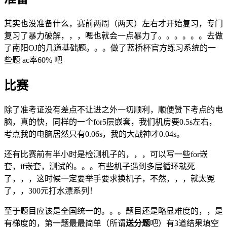
其实也没准备什么，赛前
两周
（两天）左右才开始复习，专门
复习了暴力破解，，，嗯也就会一点暴力了。。。。。。去做
了南阳OJ的几道基础题。。。做了蓝桥杯官方练习系统的一
些题 ac率60% 吧
比赛
除了准考证没有差点不让进之外一切顺利，顺便赞下考点的电
脑，真的快，同样的一个for5层嵌套，我们机房要0.5s左右，
考点我的电脑居然只有0.06s，我的大战神才0.04s。
还有比赛前有半小时是检测机子的，，，可以写一些for嵌
套，if嵌套，测试的。。。有些机子遇到多层循环就死
了，，，这时候一定要举手要求换机子，不然，，，就太冤
了，，300元打水漂系列！
至于题目应该是全国统一的。。。题目还是略显难度的，，是
有梯度的，第一题最最简单（所谓
送分题
吧）有3道结果填空