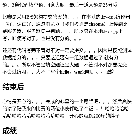
题、3道代码填空题、4道大题，最后一道大题是25分哦
比赛是采用B/S架构提交答案的，，，在本地的dev-cpp编译器
写好，调试好，通过浏览器（我们考点是
chrome
）上传到比
赛服务器，服务器集中判题。。。所以只在本地dev-cpp上
写，即使写对了，也是没有分的。。。
还还有代码写完不管对不对一定要提交，，，因为是按照测试
数据给分的，，，只要这道题有一组数据通过了 就有分
的。。。所以不管是填空题还是大题，不管对不对都要提交，
不会就编呗，，大不了写个
hello，world
呗。。。
逃）
结束后
心情是开心的，，，完成的心里的一个愿望吧，，，然后爽快
的请了陪我来的比赛的两位小伙伴吃了个饭=-=！哈哈哈哈哈
哈哈哈哈哈哈哈哈哈哈哈哈哈，开心的就像200斤的胖子！
成绩