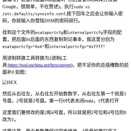
Google，很简单，不在赘述)，执行
sudo vi
,按下回车之后会让你输入密
/etc.defaults/synoinfo.conf
码，你就输入你登陆DSM的密码就行。
找到这个文件的
和
字段的配
esataportcfg
internalportcfg
置，把后面0x后面的东西复制到记事本，我这里分别为
和
esataportcfg="0x0"
internalportcfg="0xffff"
用进制转换工具转换为2进制(工
具:
https://tool.oschina.net/hexconvert
)，把不足你的总插槽数的前
面补0 如图：
然后从右往左，从右往左开始数数字，从右往左第一个就是1
号盘，2号就是2号盘。第一行0代表关闭esata，1代表打开
这里我们要修改的是2和4号盘，所以就是把2号位和4号位的0
改为1。