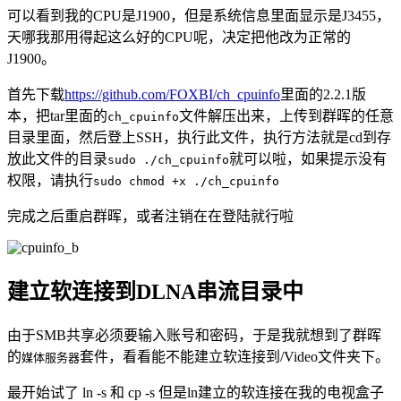
可以看到我的CPU是J1900，但是系统信息里面显示是J3455，
天哪我那用得起这么好的CPU呢，决定把他改为正常的
J1900。
首先下载
https://github.com/FOXBI/ch_cpuinfo
里面的2.2.1版
本，把tar里面的
文件解压出来，上传到群晖的任意
ch_cpuinfo
目录里面，然后登上SSH，执行此文件，执行方法就是cd到存
放此文件的目录
就可以啦，如果提示没有
sudo ./ch_cpuinfo
权限，请执行
sudo chmod +x ./ch_cpuinfo
完成之后重启群晖，或者注销在在登陆就行啦
建立软连接到DLNA串流目录中
由于SMB共享必须要输入账号和密码，于是我就想到了群晖
的
套件，看看能不能建立软连接到/Video文件夹下。
媒体服务器
最开始试了 ln -s 和 cp -s 但是ln建立的软连接在我的电视盒子