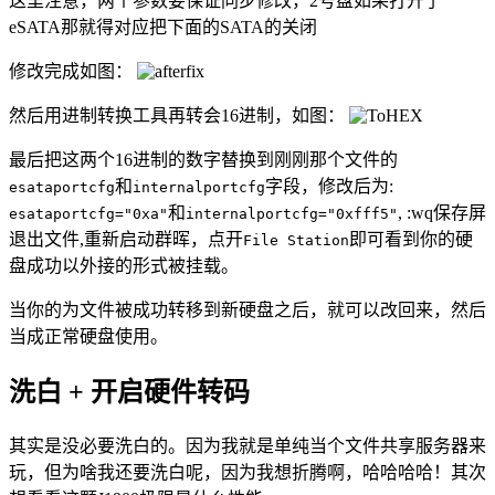
这里注意，两个参数要保证同步修改，2号盘如果打开了
eSATA那就得对应把下面的SATA的关闭
修改完成如图：
然后用进制转换工具再转会16进制，如图：
最后把这两个16进制的数字替换到刚刚那个文件的
和
字段，修改后为:
esataportcfg
internalportcfg
和
, :wq保存屏
esataportcfg="0xa"
internalportcfg="0xfff5"
退出文件,重新启动群晖，点开
即可看到你的硬
File Station
盘成功以外接的形式被挂载。
当你的为文件被成功转移到新硬盘之后，就可以改回来，然后
当成正常硬盘使用。
洗白 + 开启硬件转码
其实是没必要洗白的。因为我就是单纯当个文件共享服务器来
玩，但为啥我还要洗白呢，因为我想折腾啊，哈哈哈哈！其次