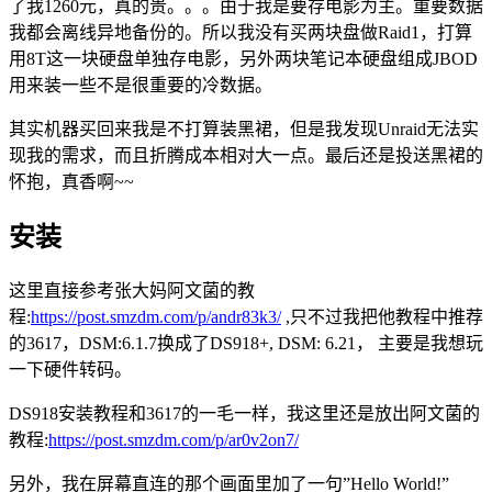
了我1260元，真的贵。。。由于我是要存电影为主。重要数据
我都会离线异地备份的。所以我没有买两块盘做Raid1，打算
用8T这一块硬盘单独存电影，另外两块笔记本硬盘组成JBOD
用来装一些不是很重要的冷数据。
其实机器买回来我是不打算装黑裙，但是我发现Unraid无法实
现我的需求，而且折腾成本相对大一点。最后还是投送黑裙的
怀抱，真香啊~~
安装
这里直接参考张大妈阿文菌的教
程:
https://post.smzdm.com/p/andr83k3/
,只不过我把他教程中推荐
的3617，DSM:6.1.7换成了DS918+, DSM: 6.21， 主要是我想玩
一下硬件转码。
DS918安装教程和3617的一毛一样，我这里还是放出阿文菌的
教程:
https://post.smzdm.com/p/ar0v2on7/
另外，我在屏幕直连的那个画面里加了一句”Hello World!”