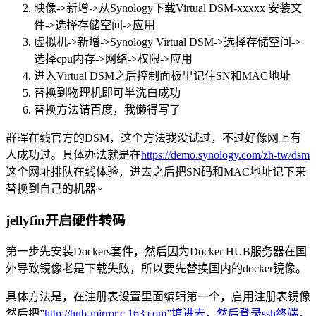
映像->新增->从Synology下载Virtual DSM-xxxxx 安装文
件->选择存储空间->应用
虚拟机->新增->Synology Virtual DSM->选择存储空间->
选择cpu内存->网络->权限->应用
进入Virtual DSM之后控制面板里记住SN和MAC地址
替换到物理机即可半洗白成功
替换方法请百度，我懒得写了
群晖在线官方的DSM，这个方法我没试过，不过好像网上有
人成功过。具体办法就是在
https://demo.synology.com/zh-tw/dsm
这个网址排队在线体验，进去之后把SN码和MAC地址记下来
替换到自己的机器~
jellyfin开启硬件转码
第一步先安装Dockers套件，然后因为Docker HUB服务器在国
外导致镜像老是下载失败，所以要先替换国内的docker镜像。
具体方法是，在注册表设置里面编辑第一个，启用注册表镜像
然后把”
http://hub-mirror.c.163.com”填进去，然后登录ssh终端，