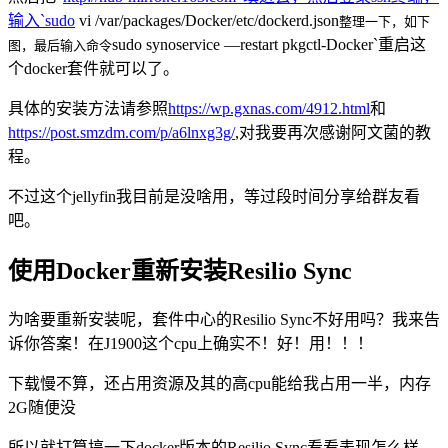
输入`sudo
vi /var/packages/Docker/etc/dockerd.json
整理一下，如下
sudo synoservice —restart pkgctl-Docker`重启这
图，最后输入命令
个docker套件就可以了。
具体的安装方法请参照
https://wp.gxnas.com/4912.html
和
https://post.smzdm.com/p/a6lnxg3g/
,对我要再次感谢阿文菌的教
程。
不过这个jellyfin我目前是没啥用，等过段时间分享给群友看
吧。
使用Docker重新安装Resilio Sync
为啥要重新安装呢，套件中心的Resilio Sync不好用吗？我来告
诉你答案！在J1900这个cpu上确实不！好！用！！！
下载慢不算，还占用资源及其的高cpu能给我占用一半，内存
2G随便没
所以就打算搞一下docker版本的Resilio Sync看看表现怎么样