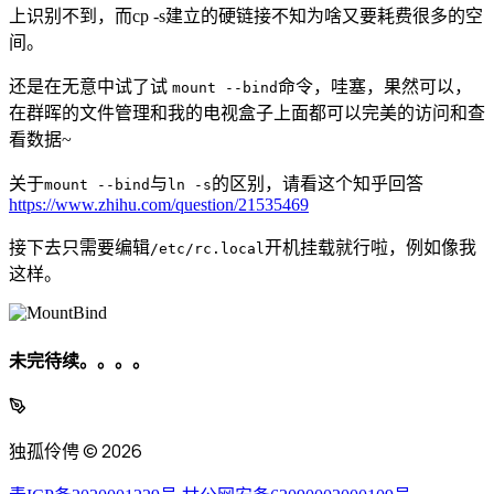
上识别不到，而cp -s建立的硬链接不知为啥又要耗费很多的空
间。
还是在无意中试了试
命令，哇塞，果然可以，
mount --bind
在群晖的文件管理和我的电视盒子上面都可以完美的访问和查
看数据~
关于
与
的区别，请看这个知乎回答
mount --bind
ln -s
https://www.zhihu.com/question/21535469
接下去只需要编辑
开机挂载就行啦，例如像我
/etc/rc.local
这样。
未完待续。。。。
独孤伶俜 © 2026