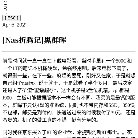
[ ESC ]
Apr 6, 2021
[Nas折腾记]黑群晖
前段时间就一直一直在下载电影看，当时手里有一个500G和
一个1T的笔记本机械硬盘，勉强够用吧。后来电影下满了，
就得删一些，在下一些。麻烦的要死，刚好又在家，于是就想
自己组个nas玩。说干就干，于是就看了半个多月，最后决定
还是入了矿渣“蜜獾超存”，这个机子是6盘位机箱。cpu都是
J900，主板可能根据版本不一样会有不同。我买的是最钙的版
本，群晖下只认4盘的准系统，同时也不带内存和SSD，350快
不包邮，邮费是到付的，快递送过来的时候我付了39元，还是
蛮贵的。机子的做工真的不错，挺有分量的。
同时我在京东买入了8T的企业盘，希捷银河新8T那个。。花