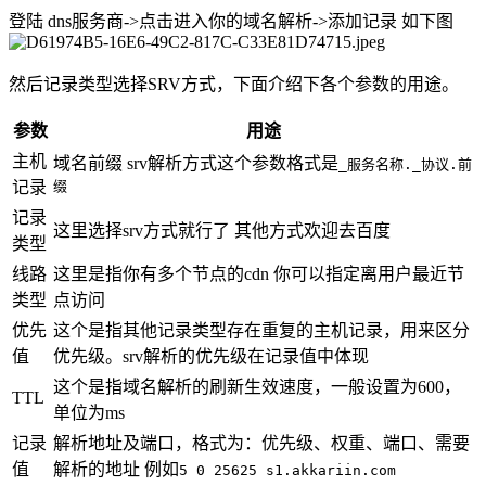
登陆 dns服务商->点击进入你的域名解析->添加记录 如下图
然后记录类型选择SRV方式，下面介绍下各个参数的用途。
参数
用途
主机
域名前缀 srv解析方式这个参数格式是
_服务名称._协议.前
记录
缀
记录
这里选择srv方式就行了 其他方式欢迎去百度
类型
线路
这里是指你有多个节点的cdn 你可以指定离用户最近节
类型
点访问
优先
这个是指其他记录类型存在重复的主机记录，用来区分
值
优先级。srv解析的优先级在记录值中体现
这个是指域名解析的刷新生效速度，一般设置为600，
TTL
单位为ms
记录
解析地址及端口，格式为：优先级、权重、端口、需要
值
解析的地址 例如
5 0 25625 s1.akkariin.com